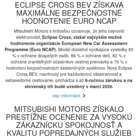
ECLIPSE CROSS BEV ZÍSKAVA
MAXIMÁLNE BEZPEČNOSTNÉ
HODNOTENIE EURO NCAP
Mitsubishi Motors s hrdosťou oznamuje, že jeho najnovší
elektromobil,
Eclipse Cross, získal najvyššie možné
hodnotenie organizácie European New Car Assessment
Programme (Euro NCAP).
Model dosiahol vynikajúce výsledky 83
% v ochrane dospelých osôb, 86 % v ochrane detí, 82 % v
ochrane zraniteľných účastníkov cestnej premávky a 70 % v
hodnotení bezpečnostných asistenčných systémov. Nový Eclipse
Cross BEV, navrhnutý pre každodennú všestrannosť a
sebavedomé cestovanie, prichádza s až
8-ročnou zárukou a na
slovenský trh bude uvedený v marci 2026.
viac informácií
MITSUBISHI MOTORS ZÍSKALO
PRESTÍŽNE OCENENIE ZA VYSOKÚ
ZÁKAZNÍCKU SPOKOJNOSŤ A
KVALITU POPREDAJNÝCH SLUŽIEB