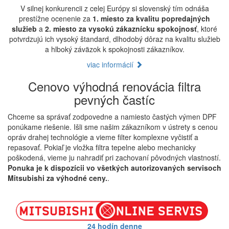
V silnej konkurencii z celej Európy si slovenský tím odnáša
prestížne ocenenie za
1. miesto za kvalitu popredajných
služieb
a
2. miesto za vysokú zákaznícku spokojnosť
, ktoré
potvrdzujú ich vysoký štandard, dlhodobý dôraz na kvalitu služieb
a hlboký záväzok k spokojnosti zákazníkov.
viac informácií
Cenovo výhodná renovácia filtra
pevných častíc
Chceme sa správať zodpovedne a namiesto častých výmen DPF
ponúkame riešenie. Išli sme našim zákazníkom v ústrety s cenou
opráv drahej technológie a vieme filter komplexne vyčistiť a
repasovať. Pokiaľ je vložka filtra tepelne alebo mechanicky
poškodená, vieme ju nahradiť pri zachovaní pôvodných vlastností.
Ponuka je k dispozícii vo všetkých autorizovaných servisoch
Mitsubishi za výhodné ceny.
.
24 hodín denne