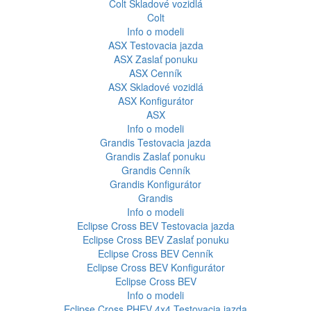
Colt
Skladové vozidlá
Colt
Info o modeli
ASX
Testovacia jazda
ASX
Zaslať ponuku
ASX
Cenník
ASX
Skladové vozidlá
ASX
Konfigurátor
ASX
Info o modeli
Grandis
Testovacia jazda
Grandis
Zaslať ponuku
Grandis
Cenník
Grandis
Konfigurátor
Grandis
Info o modeli
Eclipse Cross BEV
Testovacia jazda
Eclipse Cross BEV
Zaslať ponuku
Eclipse Cross BEV
Cenník
Eclipse Cross BEV
Konfigurátor
Eclipse Cross BEV
Info o modeli
Eclipse Cross PHEV 4x4
Testovacia jazda