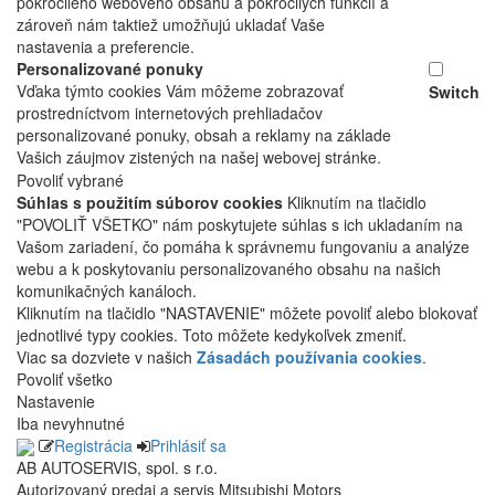
pokročilého webového obsahu a pokročilých funkcií a
zároveň nám taktiež umožňujú ukladať Vaše
nastavenia a preferencie.
Personalizované ponuky
Vďaka týmto cookies Vám môžeme zobrazovať
Switch
prostredníctvom internetových prehliadačov
personalizované ponuky, obsah a reklamy na základe
Vašich záujmov zistených na našej webovej stránke.
Povoliť vybrané
Súhlas s použitím súborov cookies
Kliknutím na tlačidlo
"POVOLIŤ VŠETKO" nám poskytujete súhlas s ich ukladaním na
Vašom zariadení, čo pomáha k správnemu fungovaniu a analýze
webu a k poskytovaniu personalizovaného obsahu na našich
komunikačných kanáloch.
Kliknutím na tlačidlo "NASTAVENIE" môžete povoliť alebo blokovať
jednotlivé typy cookies. Toto môžete kedykoľvek zmeniť.
Viac sa dozviete v našich
Zásadách používania cookies
.
Povoliť všetko
Nastavenie
Iba nevyhnutné
Registrácia
Prihlásiť sa
AB AUTOSERVIS, spol. s r.o.
Autorizovaný predaj a servis Mitsubishi Motors