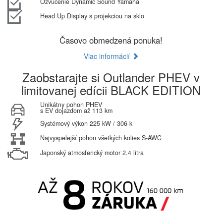
Ozvučenie Dynamic Sound Yamaha
Head Up Display s projekciou na sklo
Časovo obmedzená ponuka!
Viac informácií
Zaobstarajte si Outlander PHEV v
limitovanej edícii BLACK EDITION
Unikátny pohon PHEV
s EV dojazdom až 113 km
Systémový výkon 225 kW / 306 k
Najvyspelejší pohon všetkých kolies S-AWC
Japonský atmosferický motor 2.4 litra