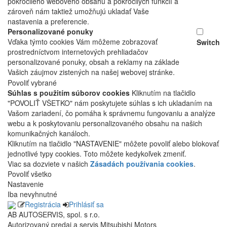
pokročilého webového obsahu a pokročilých funkcií a
zároveň nám taktiež umožňujú ukladať Vaše
nastavenia a preferencie.
Personalizované ponuky
Vďaka týmto cookies Vám môžeme zobrazovať
Switch
prostredníctvom internetových prehliadačov
personalizované ponuky, obsah a reklamy na základe
Vašich záujmov zistených na našej webovej stránke.
Povoliť vybrané
Súhlas s použitím súborov cookies
Kliknutím na tlačidlo
"POVOLIŤ VŠETKO" nám poskytujete súhlas s ich ukladaním na
Vašom zariadení, čo pomáha k správnemu fungovaniu a analýze
webu a k poskytovaniu personalizovaného obsahu na našich
komunikačných kanáloch.
Kliknutím na tlačidlo "NASTAVENIE" môžete povoliť alebo blokovať
jednotlivé typy cookies. Toto môžete kedykoľvek zmeniť.
Viac sa dozviete v našich
Zásadách používania cookies
.
Povoliť všetko
Nastavenie
Iba nevyhnutné
Registrácia
Prihlásiť sa
AB AUTOSERVIS, spol. s r.o.
Autorizovaný predaj a servis Mitsubishi Motors