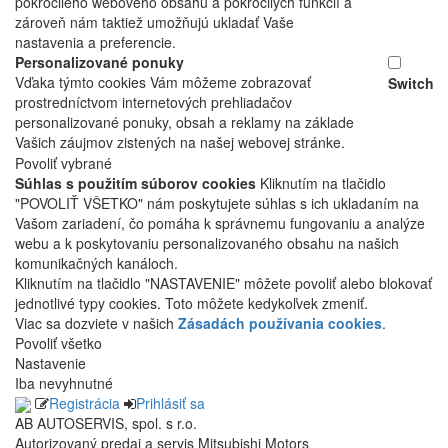
pokročilého webového obsahu a pokročilých funkcií a
zároveň nám taktiež umožňujú ukladať Vaše
nastavenia a preferencie.
Personalizované ponuky
Vďaka týmto cookies Vám môžeme zobrazovať
Switch
prostredníctvom internetových prehliadačov
personalizované ponuky, obsah a reklamy na základe
Vašich záujmov zistených na našej webovej stránke.
Povoliť vybrané
Súhlas s použitím súborov cookies
Kliknutím na tlačidlo
"POVOLIŤ VŠETKO" nám poskytujete súhlas s ich ukladaním na
Vašom zariadení, čo pomáha k správnemu fungovaniu a analýze
webu a k poskytovaniu personalizovaného obsahu na našich
komunikačných kanáloch.
Kliknutím na tlačidlo "NASTAVENIE" môžete povoliť alebo blokovať
jednotlivé typy cookies. Toto môžete kedykoľvek zmeniť.
Viac sa dozviete v našich
Zásadách používania cookies
.
Povoliť všetko
Nastavenie
Iba nevyhnutné
Registrácia
Prihlásiť sa
AB AUTOSERVIS, spol. s r.o.
Autorizovaný predaj a servis Mitsubishi Motors