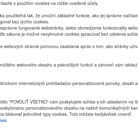
lasíte s použitím cookies na nižšie uvedené účely.
 použiteľná tak, že umožní základné funkcie, ako jej správne načíta
ovať bez týchto cookies.
právne fungovanie webstránky, alebo obmedzenie funkcionality webov
dľa zákona je možné nevyhnutné cookies spracúvať bez udelenia súhl
ie webových stránok pomocou zasielania správ o tom, ako stránky uží
ročilého webového obsahu a pokročilých funkcií a zároveň nám taktie
níctvom internetových prehliadačov personalizované ponuky, obsah a
ačidlo "POVOLIŤ VŠETKO" nám poskytujete súhlas s ich ukladaním na V
poskytovaniu personalizovaného obsahu na našich komunikačných kan
bo blokovať jednotlivé typy cookies. Toto môžete kedykoľvek zmeniť.
ies
.