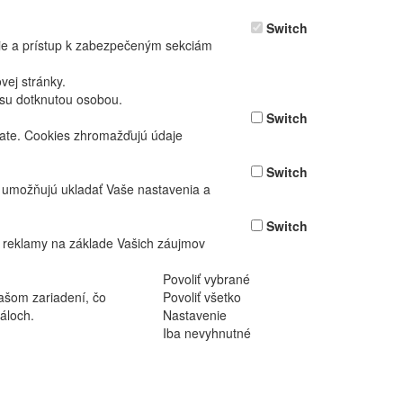
Switch
nie a prístup k zabezpečeným sekciám
ej stránky.
asu dotknutou osobou.
Switch
vate. Cookies zhromažďujú údaje
Switch
ž umožňujú ukladať Vaše nastavenia a
Switch
 reklamy na základe Vašich záujmov
Povoliť vybrané
ašom zariadení, čo
Povoliť všetko
áloch.
Nastavenie
Iba nevyhnutné