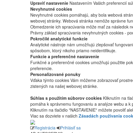
Upraviť nastavenie
Nastavením Vašich preferencií súh
Nevyhnutné cookies
Nevyhnutné cookies pomáhajú, aby bola webová stránka
webovej stránky. Webová stránka nemôže správne fung
Obmedzenie ich spracúvania môže mať za následok nes
Právny základ spracúvania nevyhnutných cookies - po
Pokročilé analytické funkcie
Analytické nástroje nám umožňujú zlepšovať fungovan
spôsobom, ktorý nikoho priamo neidentifikuje.
Funkcie a preferenčné nastavenie
Funkčné a preferenčné cookies umožňujú použitie pok
preferencie.
Personalizované ponuky
Vďaka týmto cookies Vám môžeme zobrazovať prostred
zistených na našej webovej stránke.
Súhlas s použitím súborov cookies
Kliknutím na tl
pomáha k správnemu fungovaniu a analýze webu a k 
Kliknutím na tlačidlo "NASTAVENIE" môžete povoliť ale
Viac sa dozviete v našich
Zásadách používania cook
Registrácia
Prihlásiť sa