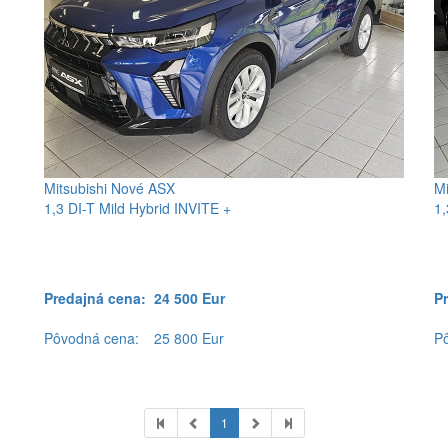
Mitsubishi Nové ASX
Mi
1,3 DI-T Mild Hybrid INVITE +
1,
Predajná cena:
24 500 Eur
P
Pôvodná cena:
25 800 Eur
P
1