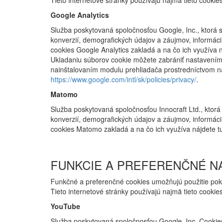
Tieto internetové stránky používajú najmä tieto cookie
Google Analytics
Služba poskytovaná spoločnosťou Google, Inc., ktorá sl
konverzií, demografických údajov a záujmov, informáci
cookies Google Analytics zakladá a na čo ich využíva ná
Ukladaniu súborov cookie môžete zabrániť nastavením
nainštalovaním modulu prehliadača prostredníctvom 
https://www.google.com/intl/sk/policies/privacy/
.
Matomo
Služba poskytovaná spoločnosťou Innocraft Ltd., ktorá 
konverzií, demografických údajov a záujmov, informácií
cookies Matomo zakladá a na čo ich využíva nájdete tu (
FUNKCIE A PREFERENČNÉ N
Funkčné a preferenčné cookies umožňujú použitie pokr
Tieto internetové stránky používajú najmä tieto cooki
YouTube
Služba poskytovaná spoločnosťou Google, Inc. Cookie