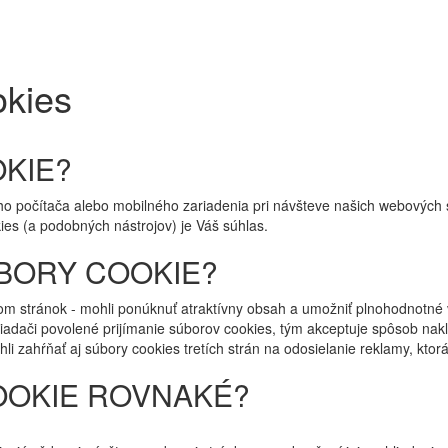
okies
KIE?
ho počítača alebo mobilného zariadenia pri návšteve našich webových
ies (a podobných nástrojov) je Váš súhlas.
BORY COOKIE?
 stránok - mohli ponúknuť atraktívny obsah a umožniť plnohodnotné v
iadači povolené prijímanie súborov cookies, tým akceptuje spôsob nak
li zahŕňať aj súbory cookies tretích strán na odosielanie reklamy, kto
OOKIE ROVNAKÉ?