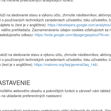
s na meranie prekročených analytických funkcií:
úži na sledovanie stavu a výkonu účtu, zhrnutie návštevníkov, aktívnyc
í o používaných technických zariadeniach užívateľov, toku užívateľov, 
jdete tu (text je v angličtine):
https://developers.google.com/analytics/
 vášho prehliadača. Zaznamenávaniu údajov cookies vzťahujúcich sa n
nasledujúceho odkazu:
https://tools.google.com/dlpage/gaoptout?hl=en
.
slúži na sledovanie stavu a výkonu účtu, zhrnutie návštevníkov, aktívny
 o používaných technických zariadeniach užívateľov, toku užívateľov, 
text je v angličtine):
https://matomo.org/faq/general/faq_146/
.
ASTAVENIE
očilého webového obsahu a pokročilých funkcií a zároveň nám taktiež
es na ukladanie preferenčných nastavení:
s napomáhajú správnemu prehrávaniu videí vložených do stránok. Viac