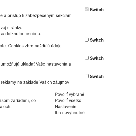
Switch
nie a prístup k zabezpečeným sekciám
ej stránky.
asu dotknutou osobou.
Switch
vate. Cookies zhromažďujú údaje
Switch
ž umožňujú ukladať Vaše nastavenia a
Switch
 reklamy na základe Vašich záujmov
Povoliť vybrané
ašom zariadení, čo
Povoliť všetko
áloch.
Nastavenie
Iba nevyhnutné