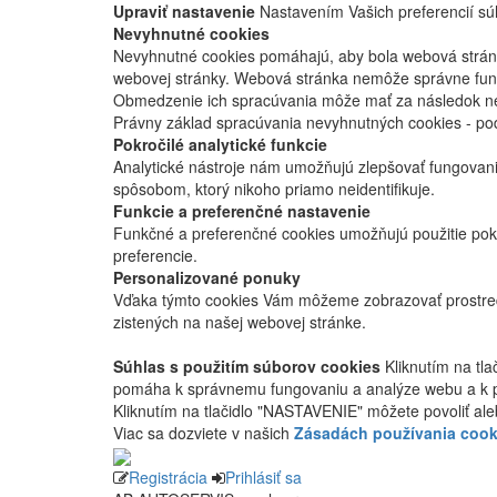
Upraviť nastavenie
Nastavením Vašich preferencií súh
Nevyhnutné cookies
Nevyhnutné cookies pomáhajú, aby bola webová stránka
webovej stránky. Webová stránka nemôže správne fung
Obmedzenie ich spracúvania môže mať za následok nes
Právny základ spracúvania nevyhnutných cookies - po
Pokročilé analytické funkcie
Analytické nástroje nám umožňujú zlepšovať fungovan
spôsobom, ktorý nikoho priamo neidentifikuje.
Funkcie a preferenčné nastavenie
Funkčné a preferenčné cookies umožňujú použitie pok
preferencie.
Personalizované ponuky
Vďaka týmto cookies Vám môžeme zobrazovať prostred
zistených na našej webovej stránke.
Súhlas s použitím súborov cookies
Kliknutím na tl
pomáha k správnemu fungovaniu a analýze webu a k 
Kliknutím na tlačidlo "NASTAVENIE" môžete povoliť ale
Viac sa dozviete v našich
Zásadách používania cook
Registrácia
Prihlásiť sa