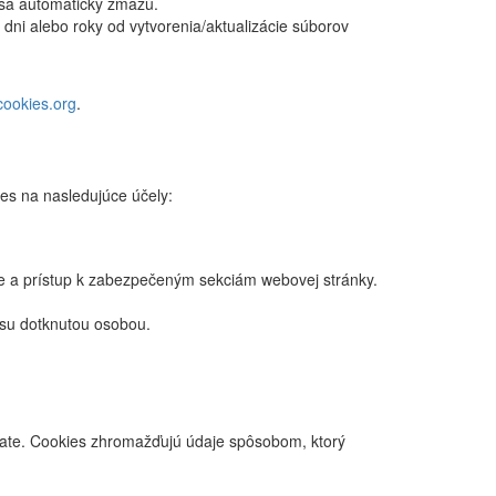
a sa automaticky zmažú.
 dni alebo roky od vytvorenia/aktualizácie súborov
cookies.org
.
es na nasledujúce účely:
ie a prístup k zabezpečeným sekciám webovej stránky.
asu dotknutou osobou.
vate. Cookies zhromažďujú údaje spôsobom, ktorý