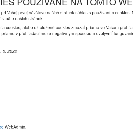
IES POUŽÍVANÉ NA TOMTO W
ás pri Vašej prvej návšteve našich stránok súhlas s používaním cookies
v päte našich stránok.
ia cookies, alebo už uložené cookies zmazať priamo vo Vašom prehlia
priamo v prehliadači môže negatívnym spôsobom ovplyvniť fungovanie
. 2. 2022
bo
WebAdmin.