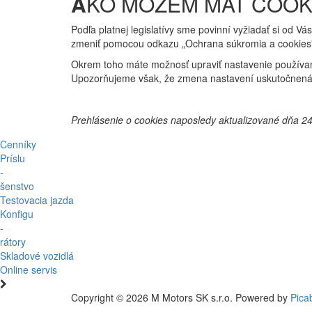
A
KO MÔŽEM MAŤ COOK
Podľa platnej legislatívy sme povinní vyžiadať si od V
zmeniť pomocou odkazu „Ochrana súkromia a cookies" 
Okrem toho máte možnosť upraviť nastavenie používan
Upozorňujeme však, že zmena nastavení uskutočnená 
Prehlásenie o cookies naposledy aktualizované dňa 24
Cenníky
Príslu
-
šenstvo
Testovacia jazda
Konfigu
-
rátory
Skladové vozidlá
Online servis
Copyright © 2026 M Motors SK s.r.o. Powered by
Pica