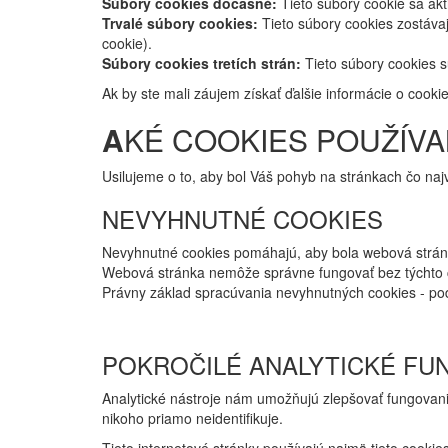
Súbory cookies dočasné:
Tieto súbory cookie sa akt
Trvalé súbory cookies:
Tieto súbory cookies zostávaj
cookie).
Súbory cookies tretích strán:
Tieto súbory cookies s
Ak by ste mali záujem získať ďalšie informácie o cooki
A
KÉ COOKIES POUŽÍV
Usilujeme o to, aby bol Váš pohyb na stránkach čo na
NEVYHNUTNÉ COOKIES
Nevyhnutné cookies pomáhajú, aby bola webová stránka
Webová stránka nemôže správne fungovať bez týchto 
Právny základ spracúvania nevyhnutných cookies - po
POKROČILÉ ANALYTICKÉ FU
Analytické nástroje nám umožňujú zlepšovať fungovan
nikoho priamo neidentifikuje.