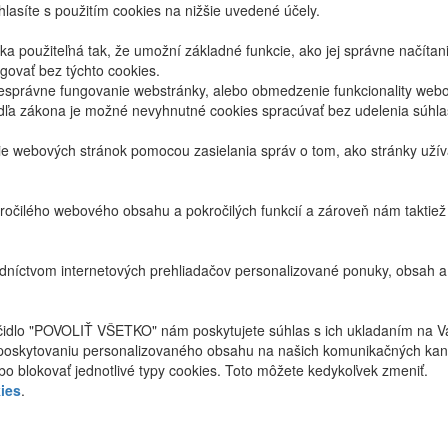
lasíte s použitím cookies na nižšie uvedené účely.
 použiteľná tak, že umožní základné funkcie, ako jej správne načíta
ovať bez týchto cookies.
právne fungovanie webstránky, alebo obmedzenie funkcionality webov
dľa zákona je možné nevyhnutné cookies spracúvať bez udelenia súhl
ie webových stránok pomocou zasielania správ o tom, ako stránky uží
ročilého webového obsahu a pokročilých funkcií a zároveň nám taktie
níctvom internetových prehliadačov personalizované ponuky, obsah a
ačidlo "POVOLIŤ VŠETKO" nám poskytujete súhlas s ich ukladaním na V
poskytovaniu personalizovaného obsahu na našich komunikačných kan
bo blokovať jednotlivé typy cookies. Toto môžete kedykoľvek zmeniť.
ies
.