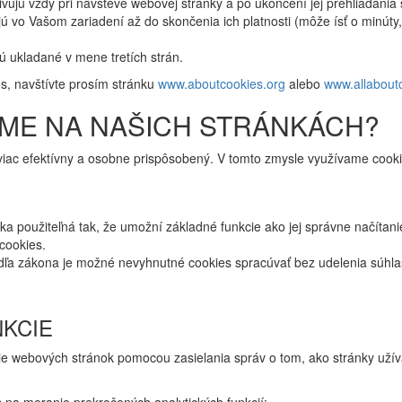
ivujú vždy pri návšteve webovej stránky a po ukončení jej prehliadani
ú vo Vašom zariadení až do skončenia ich platnosti (môže ísť o minúty,
ú ukladané v mene tretích strán.
es, navštívte prosím stránku
www.aboutcookies.org
alebo
www.allabout
AME NA NAŠICH STRÁNKÁCH?
jviac efektívny a osobne prispôsobený. V tomto zmysle využívame cooki
 použiteľná tak, že umožní základné funkcie ako jej správne načítan
cookies.
dľa zákona je možné nevyhnutné cookies spracúvať bez udelenia súhl
NKCIE
ie webových stránok pomocou zasielania správ o tom, ako stránky uží