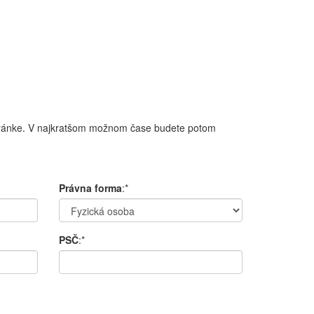
tránke
.
V
najkratšom
možnom čase
budete potom
Právna forma
:*
PSČ
:*