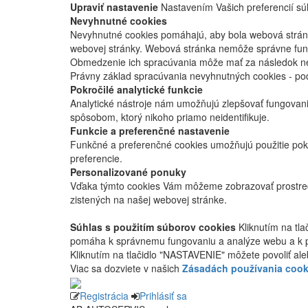
Upraviť nastavenie
Nastavením Vašich preferencií súh
Nevyhnutné cookies
Nevyhnutné cookies pomáhajú, aby bola webová stránka
webovej stránky. Webová stránka nemôže správne fung
Obmedzenie ich spracúvania môže mať za následok nes
Právny základ spracúvania nevyhnutných cookies - po
Pokročilé analytické funkcie
Analytické nástroje nám umožňujú zlepšovať fungovan
spôsobom, ktorý nikoho priamo neidentifikuje.
Funkcie a preferenčné nastavenie
Funkčné a preferenčné cookies umožňujú použitie pok
preferencie.
Personalizované ponuky
Vďaka týmto cookies Vám môžeme zobrazovať prostred
zistených na našej webovej stránke.
Súhlas s použitím súborov cookies
Kliknutím na tl
pomáha k správnemu fungovaniu a analýze webu a k 
Kliknutím na tlačidlo "NASTAVENIE" môžete povoliť ale
Viac sa dozviete v našich
Zásadách používania cook
Registrácia
Prihlásiť sa