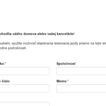
pohodlia vášho domova alebo vašej kancelárie!
subishi
,
využite možnosť
objednania
testovacej
jazdy
priamo
na
tejto s
odne
podrobnosti.
sko
:*
Spoločnosť
:
 číslo
:
Mesto
:*