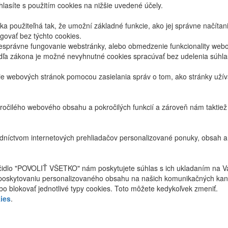
lasíte s použitím cookies na nižšie uvedené účely.
 použiteľná tak, že umožní základné funkcie, ako jej správne načíta
ovať bez týchto cookies.
právne fungovanie webstránky, alebo obmedzenie funkcionality webov
dľa zákona je možné nevyhnutné cookies spracúvať bez udelenia súhl
ie webových stránok pomocou zasielania správ o tom, ako stránky uží
ročilého webového obsahu a pokročilých funkcií a zároveň nám taktie
níctvom internetových prehliadačov personalizované ponuky, obsah a
ačidlo "POVOLIŤ VŠETKO" nám poskytujete súhlas s ich ukladaním na V
poskytovaniu personalizovaného obsahu na našich komunikačných kan
bo blokovať jednotlivé typy cookies. Toto môžete kedykoľvek zmeniť.
ies
.