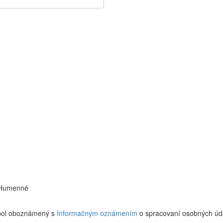
1 Humenné
 bol oboznámený s
Informačným oznámením
o spracovaní osobných úd