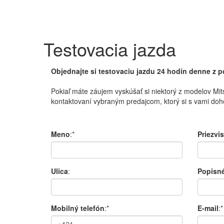
Testovacia jazda
Objednajte si testovaciu jazdu 24 hodín denne z 
Pokiaľ máte
záujem
vyskúšať
si
niektorý
z modelov
Mit
kontaktovaní
vybraným
predajcom
,
ktorý si
s
v
ami doh
Meno
:*
Priezvi
Ulica
:
Popisné
Mobilný telefón
:*
E-mail
:*