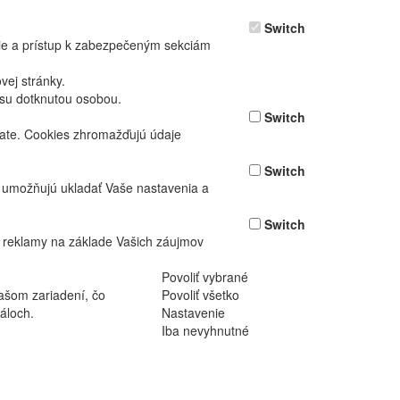
Switch
nie a prístup k zabezpečeným sekciám
ej stránky.
asu dotknutou osobou.
Switch
vate. Cookies zhromažďujú údaje
Switch
ž umožňujú ukladať Vaše nastavenia a
Switch
 reklamy na základe Vašich záujmov
Povoliť vybrané
ašom zariadení, čo
Povoliť všetko
áloch.
Nastavenie
Iba nevyhnutné