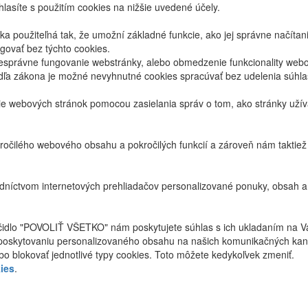
lasíte s použitím cookies na nižšie uvedené účely.
 použiteľná tak, že umožní základné funkcie, ako jej správne načíta
ovať bez týchto cookies.
právne fungovanie webstránky, alebo obmedzenie funkcionality webov
dľa zákona je možné nevyhnutné cookies spracúvať bez udelenia súhl
ie webových stránok pomocou zasielania správ o tom, ako stránky uží
ročilého webového obsahu a pokročilých funkcií a zároveň nám taktie
níctvom internetových prehliadačov personalizované ponuky, obsah a
ačidlo "POVOLIŤ VŠETKO" nám poskytujete súhlas s ich ukladaním na V
poskytovaniu personalizovaného obsahu na našich komunikačných kan
bo blokovať jednotlivé typy cookies. Toto môžete kedykoľvek zmeniť.
ies
.