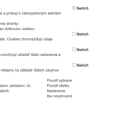
Switch
nie a prístup k zabezpečeným sekciám
ej stránky.
asu dotknutou osobou.
Switch
vate. Cookies zhromažďujú údaje
Switch
ž umožňujú ukladať Vaše nastavenia a
Switch
 reklamy na základe Vašich záujmov
Povoliť vybrané
ašom zariadení, čo
Povoliť všetko
áloch.
Nastavenie
Iba nevyhnutné