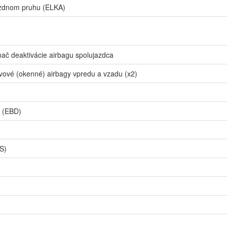
jazdnom pruhu (ELKA)
nač deaktivácie airbagu spolujazdca
avové (okenné) airbagy vpredu a vzadu (x2)
y (EBD)
S)