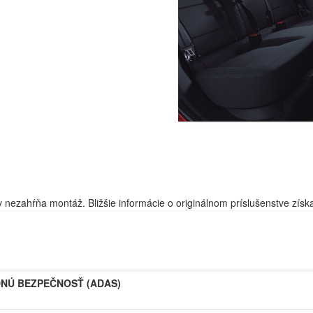
ezahŕňa montáž. Bližšie informácie o originálnom príslušenstve získa
DNÚ BEZPEČNOSŤ (ADAS)