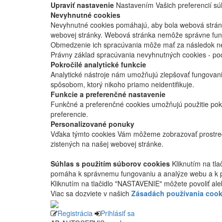
Upraviť nastavenie
Nastavením Vašich preferencií súh
Nevyhnutné cookies
Nevyhnutné cookies pomáhajú, aby bola webová stránka
webovej stránky. Webová stránka nemôže správne fung
Obmedzenie ich spracúvania môže mať za následok nes
Právny základ spracúvania nevyhnutných cookies - po
Pokročilé analytické funkcie
Analytické nástroje nám umožňujú zlepšovať fungovan
spôsobom, ktorý nikoho priamo neidentifikuje.
Funkcie a preferenčné nastavenie
Funkčné a preferenčné cookies umožňujú použitie pok
preferencie.
Personalizované ponuky
Vďaka týmto cookies Vám môžeme zobrazovať prostred
zistených na našej webovej stránke.
Súhlas s použitím súborov cookies
Kliknutím na tl
pomáha k správnemu fungovaniu a analýze webu a k 
Kliknutím na tlačidlo "NASTAVENIE" môžete povoliť ale
Viac sa dozviete v našich
Zásadách používania cook
Registrácia
Prihlásiť sa