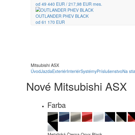
od 49 440 EUR / 217,98 EUR mes.
OUTLANDER PHEV BLACK
od 61 170 EUR
Mitsubishi ASX
Úvod
Jazda
Exteriér
Interiér
Systémy
Príslušenstvo
Na sti
Nové Mitsubishi ASX
Farba
Metalická Čierna Onyx Black