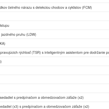
kov čelného nárazu s detekciou chodcov a cyklistov (FCM)
dstupu
a jazdného pruhu (LDW)
LKA)
avujúcich rýchlosť (TSR) s inteligentným asistentom pre dodržanie po
S)
sedadiel s predpínačom a obmedzovačom záťaže (x2)
edadiel (x3) s predpínačom a obmedzovačom záťaže (x2)