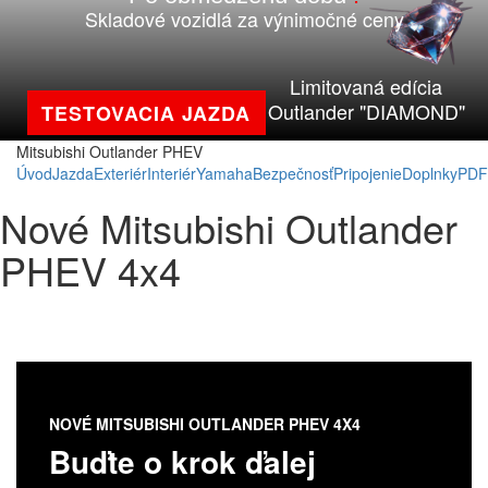
Skladové vozidlá za výnimočné ceny
Limitovaná edícia
Outlander "DIAMOND"
TESTOVACIA JAZDA
Mitsubishi Outlander PHEV
Úvod
Jazda
Exteriér
Interiér
Yamaha
Bezpečnosť
Pripojenie
Doplnky
PDF
Nové Mitsubishi Outlander
PHEV 4x4
NOVÉ MITSUBISHI OUTLANDER PHEV 4X4
Buďte o krok ďalej