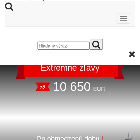
Extrémne zľavy
10 650
až
EUR
Po obmedzenú dobu
!