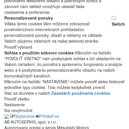
pokročilého webového obsahu a pokročilých funkcií a
zároveň nám taktiež umožňujú ukladať Vaše
nastavenia a preferencie.
Personalizované ponuky
Vďaka týmto cookies Vám môžeme zobrazovať
Switch
prostredníctvom internetových prehliadačov
personalizované ponuky, obsah a reklamy na základe
Vašich záujmov zistených na našej webovej stránke.
Povoliť vybrané
Súhlas s použitím súborov cookies
Kliknutím na tlačidlo
"POVOLIŤ VŠETKO" nám poskytujete súhlas s ich ukladaním na
Vašom zariadení, čo pomáha k správnemu fungovaniu a analýze
webu a k poskytovaniu personalizovaného obsahu na našich
komunikačných kanáloch.
Kliknutím na tlačidlo "NASTAVENIE" môžete povoliť alebo blokovať
jednotlivé typy cookies. Toto môžete kedykoľvek zmeniť.
Viac sa dozviete v našich
Zásadách používania cookies
.
Povoliť všetko
Nastavenie
Iba nevyhnutné
Registrácia
Prihlásiť sa
AB AUTOSERVIS, spol. s r.o.
Autorizovaný predaj a servis Mitsubishi Motors