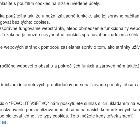
lasíte s použitím cookies na nižšie uvedené účely.
 použiteľná tak, že umožní základné funkcie, ako jej správne načíta
ovať bez týchto cookies.
právne fungovanie webstránky, alebo obmedzenie funkcionality webov
dľa zákona je možné nevyhnutné cookies spracúvať bez udelenia súhl
ie webových stránok pomocou zasielania správ o tom, ako stránky uží
ročilého webového obsahu a pokročilých funkcií a zároveň nám taktie
níctvom internetových prehliadačov personalizované ponuky, obsah a
ačidlo "POVOLIŤ VŠETKO" nám poskytujete súhlas s ich ukladaním na V
poskytovaniu personalizovaného obsahu na našich komunikačných kan
bo blokovať jednotlivé typy cookies. Toto môžete kedykoľvek zmeniť.
ies
.