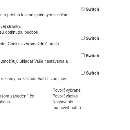
Switch
nie a prístup k zabezpečeným sekciám
ej stránky.
asu dotknutou osobou.
Switch
vate. Cookies zhromažďujú údaje
Switch
ž umožňujú ukladať Vaše nastavenia a
Switch
 reklamy na základe Vašich záujmov
Povoliť vybrané
ašom zariadení, čo
Povoliť všetko
áloch.
Nastavenie
Iba nevyhnutné