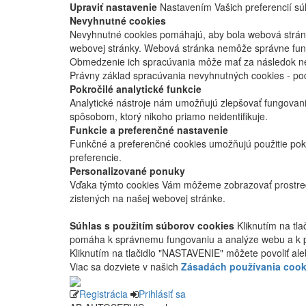
Upraviť nastavenie
Nastavením Vašich preferencií súh
Nevyhnutné cookies
Nevyhnutné cookies pomáhajú, aby bola webová stránka
webovej stránky. Webová stránka nemôže správne fung
Obmedzenie ich spracúvania môže mať za následok nes
Právny základ spracúvania nevyhnutných cookies - po
Pokročilé analytické funkcie
Analytické nástroje nám umožňujú zlepšovať fungovan
spôsobom, ktorý nikoho priamo neidentifikuje.
Funkcie a preferenčné nastavenie
Funkčné a preferenčné cookies umožňujú použitie pok
preferencie.
Personalizované ponuky
Vďaka týmto cookies Vám môžeme zobrazovať prostred
zistených na našej webovej stránke.
Súhlas s použitím súborov cookies
Kliknutím na tl
pomáha k správnemu fungovaniu a analýze webu a k 
Kliknutím na tlačidlo "NASTAVENIE" môžete povoliť ale
Viac sa dozviete v našich
Zásadách používania cook
Registrácia
Prihlásiť sa