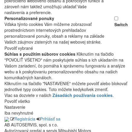
pokročilého webového obsahu a pokročilých funkcií a
zároveň nám taktiež umožňujú ukladať Vaše
nastavenia a preferencie.
Personalizované ponuky
Vďaka týmto cookies Vám môžeme zobrazovať
Switch
prostredníctvom internetových prehliadačov
personalizované ponuky, obsah a reklamy na základe
Vašich záujmov zistených na našej webovej stránke.
Povoliť vybrané
Súhlas s použitím súborov cookies
Kliknutím na tlačidlo
"POVOLIŤ VŠETKO" nám poskytujete súhlas s ich ukladaním na
Vašom zariadení, čo pomáha k správnemu fungovaniu a analýze
webu a k poskytovaniu personalizovaného obsahu na našich
komunikačných kanáloch.
Kliknutím na tlačidlo "NASTAVENIE" môžete povoliť alebo blokovať
jednotlivé typy cookies. Toto môžete kedykoľvek zmeniť.
Viac sa dozviete v našich
Zásadách používania cookies
.
Povoliť všetko
Nastavenie
Iba nevyhnutné
Registrácia
Prihlásiť sa
AB AUTOSERVIS, spol. s r.o.
Autorizovaný predaj a servis Mitsubishi Motors