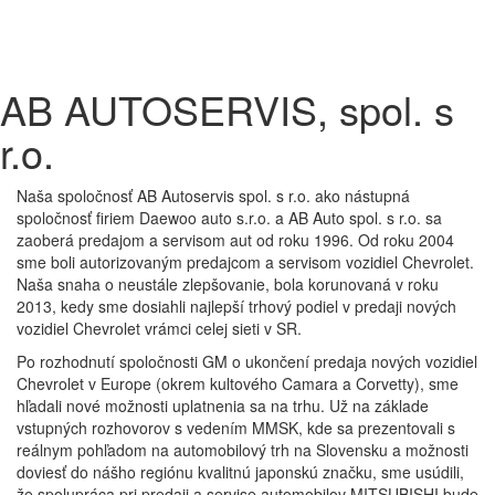
AB AUTOSERVIS, spol. s
r.o.
Naša spoločnosť AB Autoservis spol. s r.o. ako nástupná
spoločnosť firiem Daewoo auto s.r.o. a AB Auto spol. s r.o. sa
zaoberá predajom a servisom aut od roku 1996. Od roku 2004
sme boli autorizovaným predajcom a servisom vozidiel Chevrolet.
Naša snaha o neustále zlepšovanie, bola korunovaná v roku
2013, kedy sme dosiahli najlepší trhový podiel v predaji nových
vozidiel Chevrolet vrámci celej sieti v SR.
Po rozhodnutí spoločnosti GM o ukončení predaja nových vozidiel
Chevrolet v Europe (okrem kultového Camara a Corvetty), sme
hľadali nové možnosti uplatnenia sa na trhu. Už na základe
vstupných rozhovorov s vedením MMSK, kde sa prezentovali s
reálnym pohľadom na automobilový trh na Slovensku a možnosti
doviesť do nášho regiónu kvalitnú japonskú značku, sme usúdili,
že spolupráca pri predaji a servise automobilov MITSUBISHI bude