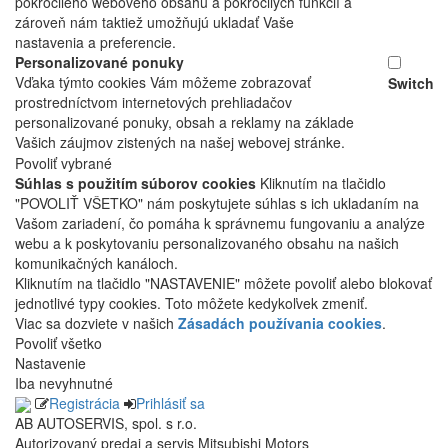
pokročilého webového obsahu a pokročilých funkcií a
zároveň nám taktiež umožňujú ukladať Vaše
nastavenia a preferencie.
Personalizované ponuky
Vďaka týmto cookies Vám môžeme zobrazovať
Switch
prostredníctvom internetových prehliadačov
personalizované ponuky, obsah a reklamy na základe
Vašich záujmov zistených na našej webovej stránke.
Povoliť vybrané
Súhlas s použitím súborov cookies
Kliknutím na tlačidlo
"POVOLIŤ VŠETKO" nám poskytujete súhlas s ich ukladaním na
Vašom zariadení, čo pomáha k správnemu fungovaniu a analýze
webu a k poskytovaniu personalizovaného obsahu na našich
komunikačných kanáloch.
Kliknutím na tlačidlo "NASTAVENIE" môžete povoliť alebo blokovať
jednotlivé typy cookies. Toto môžete kedykoľvek zmeniť.
Viac sa dozviete v našich
Zásadách používania cookies
.
Povoliť všetko
Nastavenie
Iba nevyhnutné
Registrácia
Prihlásiť sa
AB AUTOSERVIS, spol. s r.o.
Autorizovaný predaj a servis Mitsubishi Motors