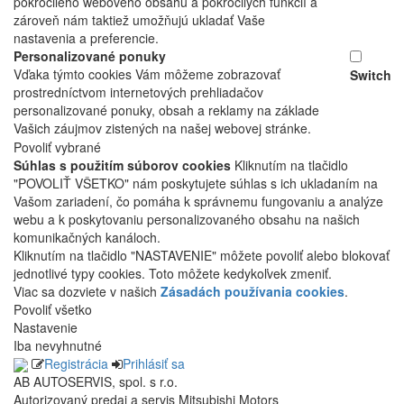
pokročilého webového obsahu a pokročilých funkcií a
zároveň nám taktiež umožňujú ukladať Vaše
nastavenia a preferencie.
Personalizované ponuky
Vďaka týmto cookies Vám môžeme zobrazovať
Switch
prostredníctvom internetových prehliadačov
personalizované ponuky, obsah a reklamy na základe
Vašich záujmov zistených na našej webovej stránke.
Povoliť vybrané
Súhlas s použitím súborov cookies
Kliknutím na tlačidlo
"POVOLIŤ VŠETKO" nám poskytujete súhlas s ich ukladaním na
Vašom zariadení, čo pomáha k správnemu fungovaniu a analýze
webu a k poskytovaniu personalizovaného obsahu na našich
komunikačných kanáloch.
Kliknutím na tlačidlo "NASTAVENIE" môžete povoliť alebo blokovať
jednotlivé typy cookies. Toto môžete kedykoľvek zmeniť.
Viac sa dozviete v našich
Zásadách používania cookies
.
Povoliť všetko
Nastavenie
Iba nevyhnutné
Registrácia
Prihlásiť sa
AB AUTOSERVIS, spol. s r.o.
Autorizovaný predaj a servis Mitsubishi Motors