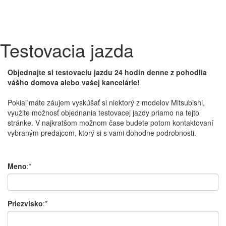
Testovacia jazda
Objednajte si testovaciu jazdu 24 hodín denne z pohodlia
vášho domova alebo vašej kancelárie!
Pokiaľ máte
záujem
vyskúšať
si
niektorý
z modelov
Mitsubishi
,
využite možnosť
objednania
testovacej
jazdy
priamo
na
tejto
stránke
.
V
najkratšom
možnom čase
budete potom
kontaktovaní
vybraným
predajcom
,
ktorý si
s
v
ami dohodne
podrobnosti.
Meno
:*
Priezvisko
:*