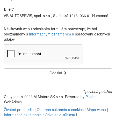
Díler
:*
AB AUTOSERVIS, spol. s r.o., Starinská 1216, 066 01 Humenné
Návštevník webu odoslaním formulára potvrdzuje, že bol
oboznámený s
Informačným oznámením
o spracovaní osobných
údajov.
Odoslať
* povinná položka
Copyright © 2026 M Motors SK s.r.o. Powered by
Picabo
WebAdmin.
Životné prostredie
|
Ochrana súkromia a cookies
|
Mapa webu
|
Informačné oznámenie
|
Odvolanie súhlasu
|