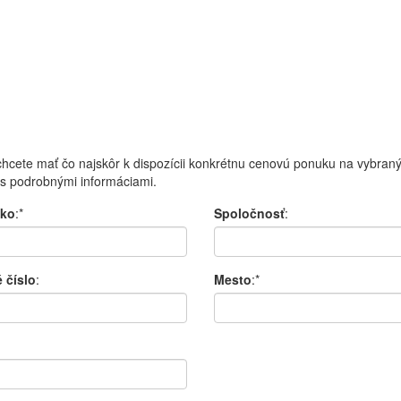
hcete mať čo najskôr k dispozícii konkrétnu cenovú ponuku na vybraný
s podrobnými informáciami.
sko
:*
Spoločnosť
:
 číslo
:
Mesto
:*