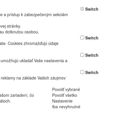
Switch
nie a prístup k zabezpečeným sekciám
ej stránky.
asu dotknutou osobou.
Switch
vate. Cookies zhromažďujú údaje
Switch
ž umožňujú ukladať Vaše nastavenia a
Switch
 reklamy na základe Vašich záujmov
Povoliť vybrané
ašom zariadení, čo
Povoliť všetko
áloch.
Nastavenie
Iba nevyhnutné