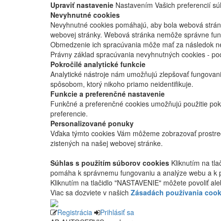
Upraviť nastavenie
Nastavením Vašich preferencií súh
Nevyhnutné cookies
Nevyhnutné cookies pomáhajú, aby bola webová stránka
webovej stránky. Webová stránka nemôže správne fung
Obmedzenie ich spracúvania môže mať za následok nes
Právny základ spracúvania nevyhnutných cookies - po
Pokročilé analytické funkcie
Analytické nástroje nám umožňujú zlepšovať fungovan
spôsobom, ktorý nikoho priamo neidentifikuje.
Funkcie a preferenčné nastavenie
Funkčné a preferenčné cookies umožňujú použitie pok
preferencie.
Personalizované ponuky
Vďaka týmto cookies Vám môžeme zobrazovať prostred
zistených na našej webovej stránke.
Súhlas s použitím súborov cookies
Kliknutím na tl
pomáha k správnemu fungovaniu a analýze webu a k 
Kliknutím na tlačidlo "NASTAVENIE" môžete povoliť ale
Viac sa dozviete v našich
Zásadách používania cook
Registrácia
Prihlásiť sa