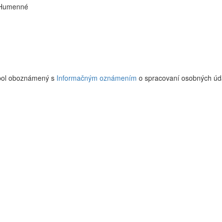
1 Humenné
 bol oboznámený s
Informačným oznámením
o spracovaní osobných úd