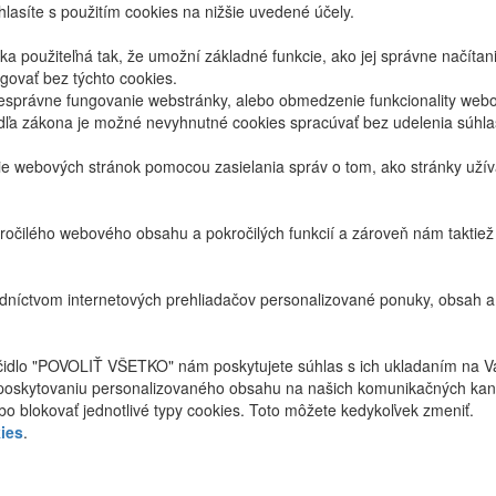
lasíte s použitím cookies na nižšie uvedené účely.
 použiteľná tak, že umožní základné funkcie, ako jej správne načíta
ovať bez týchto cookies.
právne fungovanie webstránky, alebo obmedzenie funkcionality webov
dľa zákona je možné nevyhnutné cookies spracúvať bez udelenia súhl
ie webových stránok pomocou zasielania správ o tom, ako stránky uží
ročilého webového obsahu a pokročilých funkcií a zároveň nám taktie
níctvom internetových prehliadačov personalizované ponuky, obsah a
ačidlo "POVOLIŤ VŠETKO" nám poskytujete súhlas s ich ukladaním na V
poskytovaniu personalizovaného obsahu na našich komunikačných kan
bo blokovať jednotlivé typy cookies. Toto môžete kedykoľvek zmeniť.
ies
.